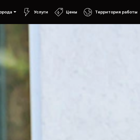
орода
Услуги
Цены
Территория работы